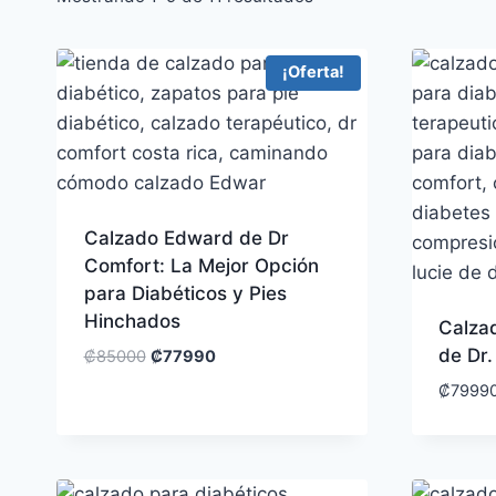
¡Oferta!
Calzado Edward de Dr
Comfort: La Mejor Opción
para Diabéticos y Pies
Hinchados
Calza
de Dr
₡
85000
₡
77990
₡
7999