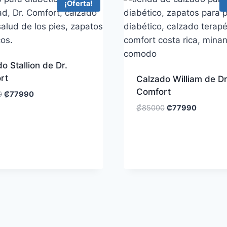
¡Oferta!
o Stallion de Dr.
rt
Calzado William de D
Comfort
0
₡
77990
₡
85000
₡
77990