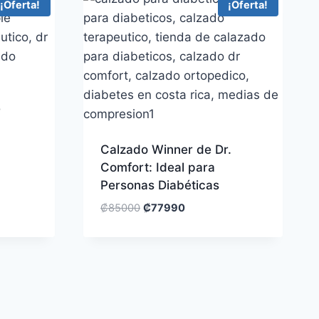
¡Oferta!
¡Oferta!
r
Calzado Winner de Dr.
Comfort: Ideal para
Personas Diabéticas
₡
85000
₡
77990