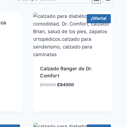
¡Oferta!
cos
Calzado Ranger de Dr.
Comfort
₡
96000
₡
84500