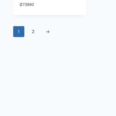
₡
73990
1
2
→