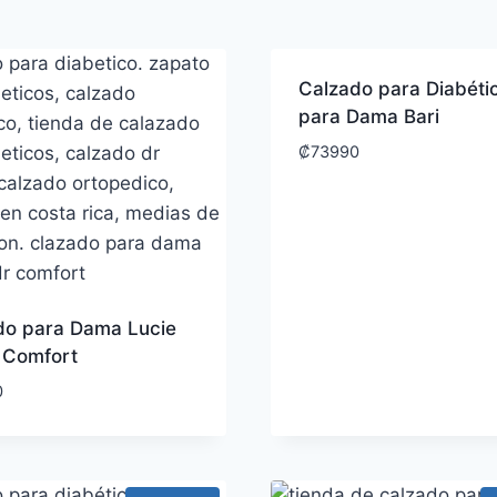
Calzado para Diabéti
para Dama Bari
₡
73990
do para Dama Lucie
. Comfort
0